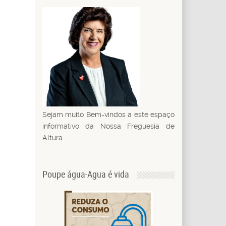
Sejam muito Bem-vindos a este espaço
informativo da Nossa Freguesia de
Altura.
Poupe água-Agua é vida