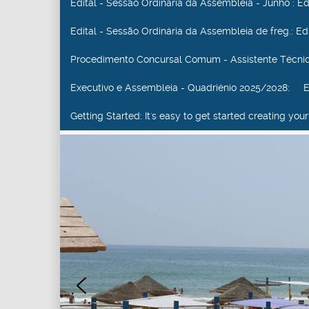
Edital - Sessão Ordinária da Assembleia - Junho
: E
Edital - Sessão Ordinária da Assembleia de freg.
: E
Procedimento Concursal Comum - Assistente Técni
Executivo e Assembleia - Quadriénio 2025/2028
: EX
Getting Started
: It's easy to get started creating y