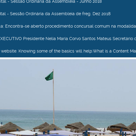
dital - Sessão Ordinária da Assembleia - Junho 2018
dital - Sessão Ordinária da Assembleia de freg. Dez 2018
ca
: Encontra-se aberto procedimento concursal comum na modalida
ECUTIVO Presidente Nelia Maria Corvo Santos Mateus Secretário 
our website. Knowing some of the basics will help.What is a Content Ma