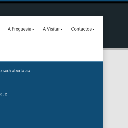
A Freguesia
A Visitar
Contactos
o será aberta ao
al 2