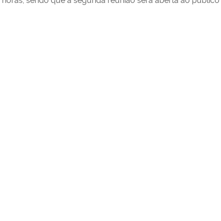
horas, sendo que a segunda reunião será aberta ao público