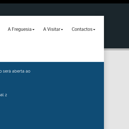
A Freguesia
A Visitar
Contactos
o será aberta ao
al 2