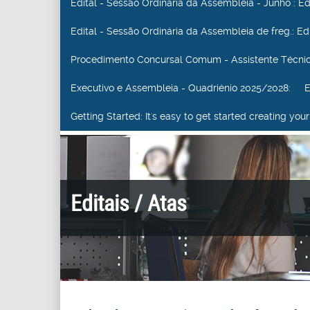
Edital - Sessão Ordinária da Assembleia - Junho
: E
Edital - Sessão Ordinária da Assembleia de freg.
: E
Procedimento Concursal Comum - Assistente Técni
Executivo e Assembleia - Quadriénio 2025/2028
: EX
Getting Started
: It's easy to get started creating y
Editais / Atas